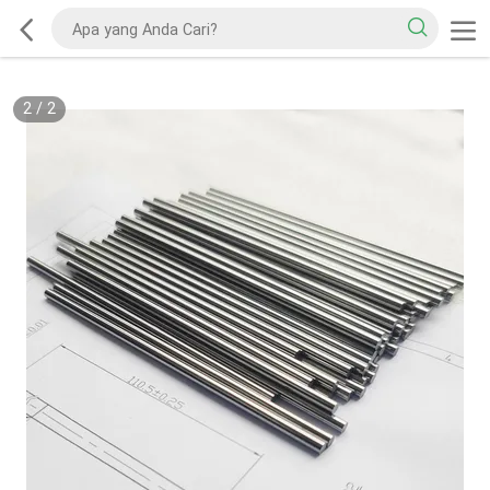
2
/
2