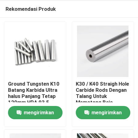
Rekomendasi Produk
Ground Tungsten K10
K30 / K40 Straigh Hole
Batang Karbida Ultra
Carbide Rods Dengan
halus Panjang Tetap
Talang Untuk
Rumah
120mm HRA 93.5
Memotong Baja
mengirimkan
mengirimkan
Produk
permintaan
permintaan
Tentang kami