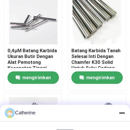
Tur Pabrik
Kontrol kualitas
0,4μM Batang Karbida
Batang Karbida Tanah
Hubungi kami
Ukuran Butir Dengan
Selesai Inti Dengan
Alat Pemotong
Chamfer K30 Solid
Kecepatan Tinggi
Untuk Suku Cadang
Berita
Talang K40
Aus
mengirimkan
mengirimkan
permintaan
permintaan
Permintaan Penawaran
batang tungsten karbida
Catherine
Batang Karbida Dengan Talang