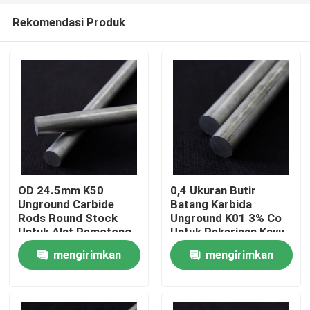
Rekomendasi Produk
OD 24.5mm K50
0,4 Ukuran Butir
Unground Carbide
Batang Karbida
Rods Round Stock
Unground K01 3% Co
Rumah
Untuk Alat Pemotong
Untuk Pekerjaan Kayu
Berkecepatan Tinggi
mengirimkan
mengirimkan
Produk
permintaan
permintaan
Tentang kami