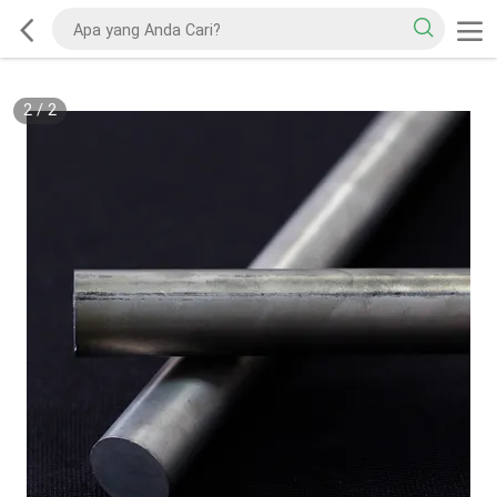
2
/
2