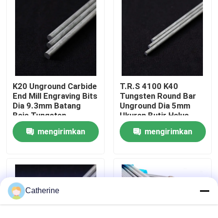
Tur Pabrik
Kontrol kualitas
K20 Unground Carbide
T.R.S 4100 K40
Hubungi kami
End Mill Engraving Bits
Tungsten Round Bar
Dia 9.3mm Batang
Unground Dia 5mm
Baja Tungsten
Ukuran Butir Halus
Berita
mengirimkan
mengirimkan
Permintaan Penawaran
permintaan
permintaan
batang tungsten karbida
Catherine
Batang Karbida Dengan Talang