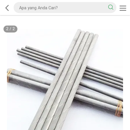
2
/
2