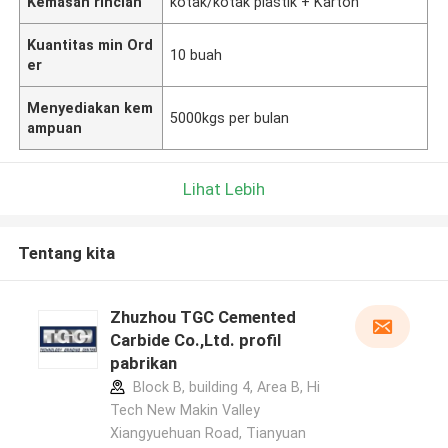
Kemasan rincian
kotak/kotak plastik + Karton
Kuantitas min Ord
10 buah
er
Menyediakan kem
5000kgs per bulan
ampuan
Lihat Lebih
Tentang kita
Zhuzhou TGC Cemented
Carbide Co.,Ltd. profil
pabrikan
Block B, building 4, Area B, Hi
Tech New Makin Valley
Xiangyuehuan Road, Tianyuan