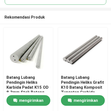
Rekomendasi Produk
Batang Lubang
Batang Lubang
Rumah
Pendingin Heliks
Pendingin Heliks Grafit
Karbida Padat K15 OD
K10 Batang Komposit
8.3mm Stok Batang
Tungsten Carbide
Produk
Tungsten
mengirimkan
mengirimkan
Tentang kami
permintaan
permintaan