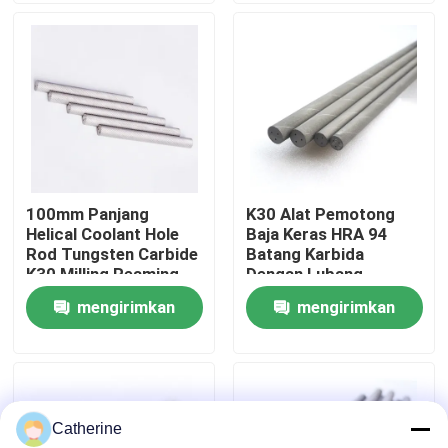
Tur Pabrik
Kontrol kualitas
Hubungi kami
100mm Panjang
K30 Alat Pemotong
Helical Coolant Hole
Baja Keras HRA 94
Berita
Rod Tungsten Carbide
Batang Karbida
K30 Milling Reaming
Dengan Lubang
Pendingin Heliks
mengirimkan
mengirimkan
Permintaan Penawaran
permintaan
permintaan
batang tungsten karbida
Catherine
Batang Karbida Dengan Talang