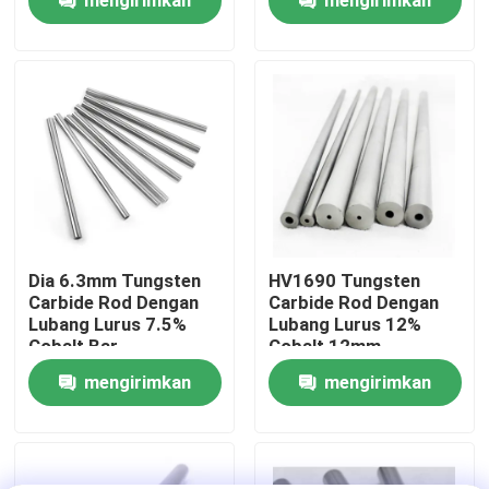
permintaan
permintaan
Tur Pabrik
Kontrol kualitas
Hubungi kami
Berita
Dia 6.3mm Tungsten
HV1690 Tungsten
Carbide Rod Dengan
Carbide Rod Dengan
Lubang Lurus 7.5%
Lubang Lurus 12%
Permintaan Penawaran
Cobalt Bar
Cobalt 12mm
Diameter
mengirimkan
mengirimkan
batang tungsten karbida
permintaan
permintaan
Batang Karbida Dengan Talang