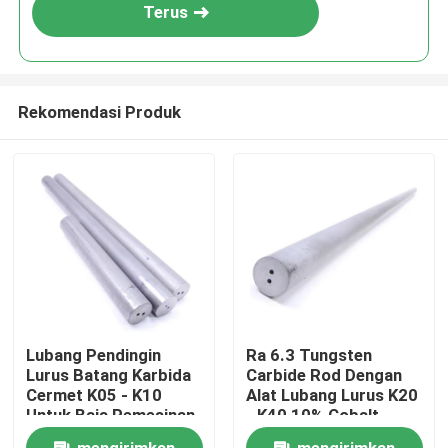
Terus
Rekomendasi Produk
Rumah
Lubang Pendingin
Ra 6.3 Tungsten
Lurus Batang Karbida
Carbide Rod Dengan
Produk
Cermet K05 - K10
Alat Lubang Lurus K20
Untuk Baja Pemesinan
- K40 10% Cobalt
Tentang kami
mengirimkan
mengirimkan