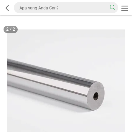
2
/
2