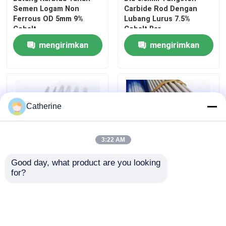
Semen Logam Non
Carbide Rod Dengan
Ferrous OD 5mm 9%
Lubang Lurus 7.5%
Cobalt
Cobalt Bar
mengirimkan
mengirimkan
permintaan
permintaan
Catherine
3:22 AM
Rumah
Good day, what product are you looking 
for?
HV1690 Tungsten
Batang Karbida
Carbide Rod Dengan
Stainless Steel Dengan
Produk
Lubang Lurus 12%
Lubang Lurus 9% Cobalt
Cobalt 12mm Diameter
2.5 - 25mm Dia
mengirimkan
mengirimkan
Tentang kami