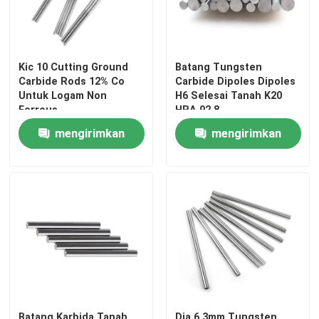
Kic 10 Cutting Ground
Batang Tungsten
Carbide Rods 12% Co
Carbide Dipoles Dipoles
Untuk Logam Non
H6 Selesai Tanah K20
Ferrous
HRA 92.8
mengirimkan
mengirimkan
permintaan
permintaan
Batang Karbida Tanah
Dia 6.3mm Tungsten